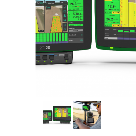
Опрыск
Техноло
Телеско
KRAMER
Иррига