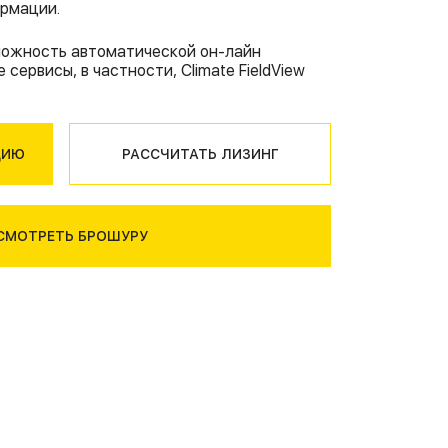
р
ONOSEM
ормации.
 John
ялки
r
ожность автоматической он-лайн
rstad
 John
 сервисы, в частности, Climate FieldView
сеялки
John
ом
910
ЦИЮ
РАССЧИТАТЬ ЛИЗИНГ
Rapid
и
СМОТРЕТЬ БРОШУРУ