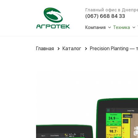
Главный офис в Днепр
(067) 668 84 33
Компания
Техника
О нас
Тракто
Главная
Каталог
Precision Planting 
История
Комбай
Отзывы
Жатки д
Новости
Кормоуб
Социальная ответс
Техника
Медиа
Сеялки 
Решения 
Зерновы