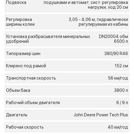
Подвеска
подушками и автомат. сист. регулировка
нагрузки, ход 20 см
Регулировка
3,05 - 4,06 м, гидравлически
ширины колеи
регулируемая из кабины
Установка разбрасывателя минеральных
DN200G4 обм
удобрений
6500 л
Типоразмер шин
380/90 R46
Клиренс под рамой
152 см
Транспортная скорость
56 км/год
Объем бака
3800 л
Рабочий объем двигателя
6 / 9 л
Двигатель
John Deere Power Tech Plus
Рабочая скорость
40 км/год