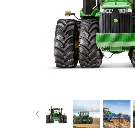
Опрыск
Техноло
Телеско
KRAMER
Иррига