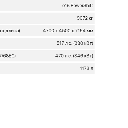
e18 PowerShift
9072 кг
 х длина)
4700 х 4500 х 7154 мм
517 л.с. (380 кВт)
7/68ЕС)
470 л.с. (346 кВт)
1173 л