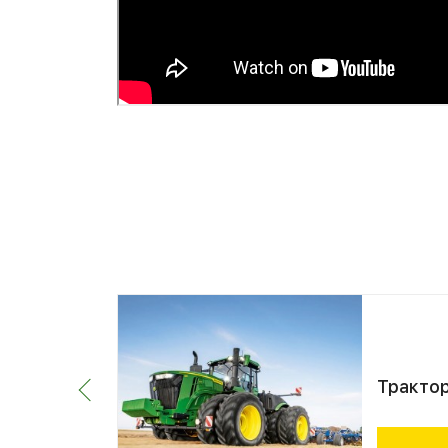
e 9570R
Тракто