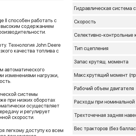
Гидравлическая система
с
e II способен работать с
Скорость
с высоким содержанием
роизводительности.
Cелективно-контрольные 
у. Технология John Deere
Тип сцепления
зкого качества топлива с
Запас крутящ. момента
ем автоматического
Макс.крутящий момент (пр
и изменениями нагрузки,
ость.
Рабочий объем двигателя
ической системы
же при низких оборотах
Расходы при номинальной
томатически осуществляет
ередачу и регулирует
Трехточечная задняя наве
нной скорости.
Вес тракторов (без баллас
я легкому доступу ко всем