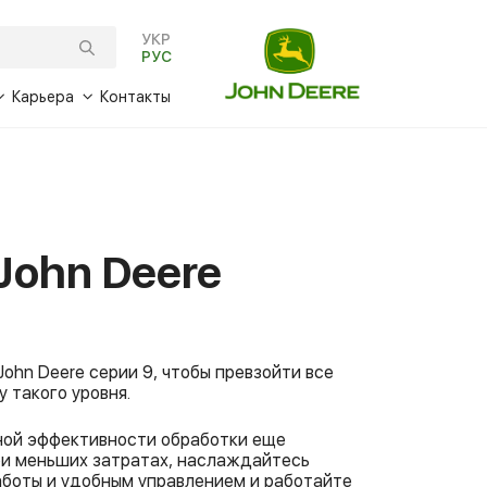
УКР
РУС
Карьера
Контакты
йственные шины
нсирование
Вакансии
 6B
Expert Check
ны
ги Trade-In
Стажировка
 6M
 S
Гарантия Power Guard
Оригинальные запчасти
ны
тек Academy
 6R
 T
 серии
Ремонт силовых агрегатов
John Deere Reman
John Deere
ги John Deere FarmSight
 8R
и W
John
Альтернативные детали
 серии
ги точного земледелия
 8RT
 X
230
 серии
 серии
 8RX
ь John
n Deere
ohn Deere серии 9, чтобы превзойти все
 такого уровня.
per
 9R
re
erstad
йной эффективности обработки еще
ялки
и меньших затратах, наслаждайтесь
боты и удобным управлением и работайте