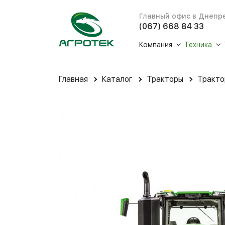
Главный офис в Днепр
(067) 668 84 33
Компания
Техника
О нас
Тракто
Главная
Каталог
Тракторы
Тракто
История
Комбай
Отзывы
Жатки д
Новости
Кормоуб
Социальная ответс
Техника
Медиа
Сеялки 
Решения 
Зерновы