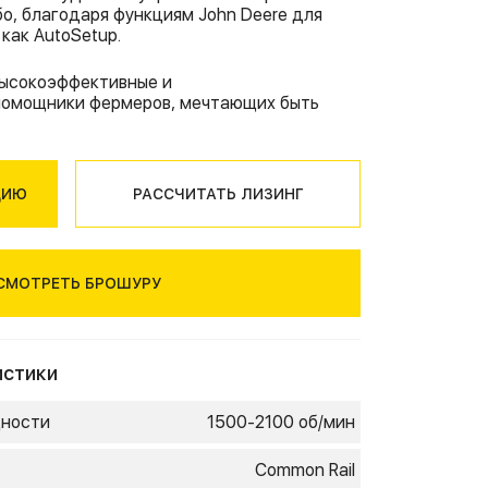
р
ONOSEM
 John
бо, благодаря функциям John Deere для
ялки
как AutoSetup.
r
rstad
 John
высокоэффективные и
сеялки
помощники фермеров, мечтающих быть
John
ом
910
ЦИЮ
РАССЧИТАТЬ ЛИЗИНГ
Rapid
и
СМОТРЕТЬ БРОШУРУ
истики
щности
1500-2100 об/мин
Common Rail