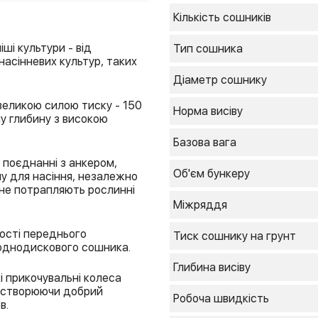
Кількість сошників
ші культури - від
Тип сошника
онасінневих культур, таких
Діаметр сошнику
великою силою тиску - 150
Норма висіву
ну глибину з високою
Базова вага
 поєднанні з анкером,
Об'єм бункеру
ну для насіння, незалежно
и не потрапляють рослинні
Міжряддя
ності переднього
Тиск сошнику на грунт
 однодискового сошника.
Глибина висіву
і прикочувальні колеса
, створюючи добрий
Робоча швидкість
в.