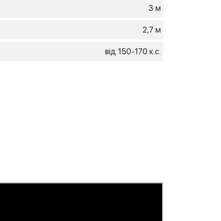
3 м
2,7 м
від 150-170 к.с.