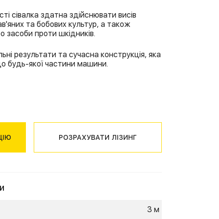
OSEM
 Deere
n
сті сівалка здатна здійснювати висів
ав'яних та бобових культур, а також
stad
о засоби проти шкідників.
 Deere
John
льні результати та сучасна конструкція, яка
eere
до будь-якої частини машини.
10
id
ZOTTI
ЦІЮ
РОЗРАХУВАТИ ЛІЗИНГ
и
3 м