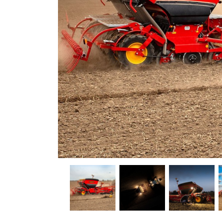
Обприску
Технолог
Телескоп
KRAMER
Іригацій