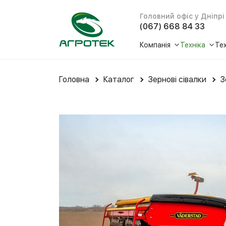
Головний офіс у Дніпрі
(067) 668 84 33
Компанія
Техніка
Те
Про нас
Трактори
Головна
Каталог
Зернові сівалки
З
Історія
Комбайн
Відгуки
Жниварки
Новини
Кормозби
Соціальна відповіда
Техніка д
Медіа
Сівалки т
Рішення P
Зернові с