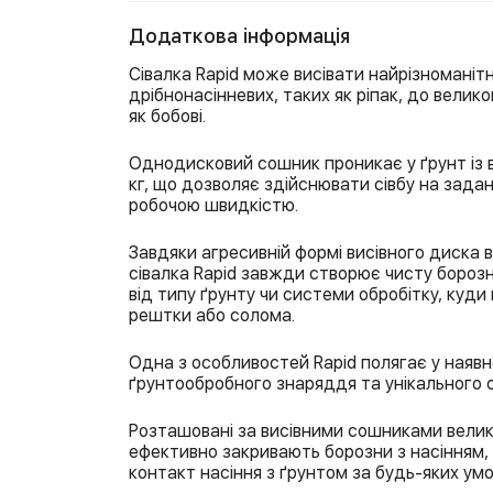
Додаткова інформація
Сівалка Rapid може висівати найрізноманітні
дрібнонасінневих, таких як ріпак, до велик
як бобові.
Однодисковий сошник проникає у ґрунт із 
кг, що дозволяє здійснювати сівбу на зада
робочою швидкістю.
Завдяки агресивній формі висівного диска в
сівалка Rapid завжди створює чисту бороз
від типу ґрунту чи системи обробітку, куд
рештки або солома.
Одна з особливостей Rapid полягає у наяв
ґрунтообробного знаряддя та унікального
Розташовані за висівними сошниками велик
ефективно закривають борозни з насінням
контакт насіння з ґрунтом за будь-яких умо