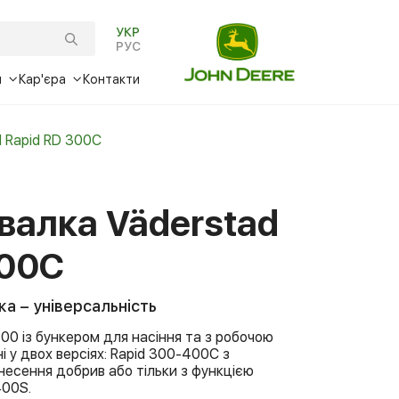
УКР
РУС
и
Кар'єра
Контакти
одарські шини
нсування
Вакансії
Expert Check
d Rapid RD 300C
ини
уги Trade-In
Стажування
M
Гарантія PowerGuard
Оригінальні запчастини
и
отек Academy
серії
Ремонт силових агрегатІв
John Deere Reman
валка Väderstad
уги John Deere FarmSight
hn
Альтернативні деталі
серії
300C
уги точного землеробства
RT
30
mper
серії
X
ч
Deere
а – універсальність
ерії
400 із бункером для насіння та з робочою
I
рії
stad
 у двох версіях: Rapid 300-400C з
есення добрив або тільки з функцією
n
off
400S.