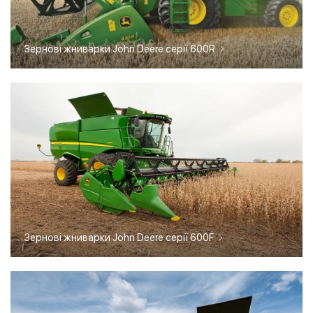
Зернові жниварки John Deere серії 600R
Зернові жниварки John Deere серії 600F