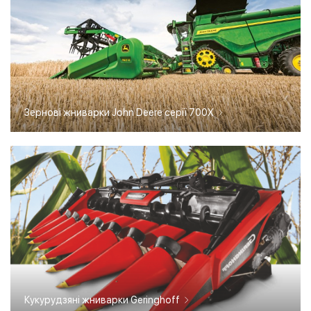
Зернові жниварки John Deere серії 700X
Кукурудзяні жниварки Geringhoff