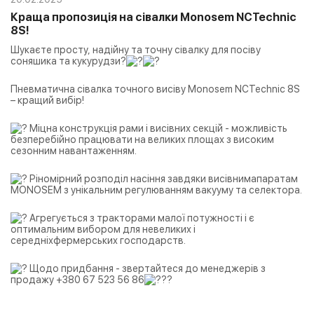
Краща пропозиція на сівалки Monosem NCTechnic
8S!
Шукаєте просту, надійну та точну сівалку для посіву
соняшика та кукурудзи?
Пневматична сівалка точного висіву Monosem NCTechnic 8S
– кращий вибір!
Міцна конструкція рами і висівних секцій - можливість
безперебійно працювати на великих площах з високим
сезонним навантаженням.
Ріномірний розподіл насіння завдяки висівнимапаратам
MONOSEM з унікальним регулюванням вакууму та селектора.
Агрегується з тракторами малої потужності і є
оптимальним вибором для невеликих і
середніхфермерських господарств.
Щодо придбання - звертайтеся до менеджерів з
продажу +380 67 523 56 86