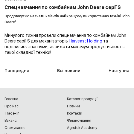
Спецнавчання по комбайнам John Deere серії S
Продовжуємо навчати клієнтів найкращому використанню технікі John
Deere!
Минулого тижня провели спецнавчання по комбайнам John
Deere серії S для механізаторів
Harveast Holding
та
поділилися знаннями, як вижати максмум продуктивності з
такої складної техніки!
Попередня
Всі новини
Наступна
Головна
Каталог продукції
Про нас
Новини
Trade-In
Контакти
Вакансії
Фінансування
Cтажування
Agrotek Academy