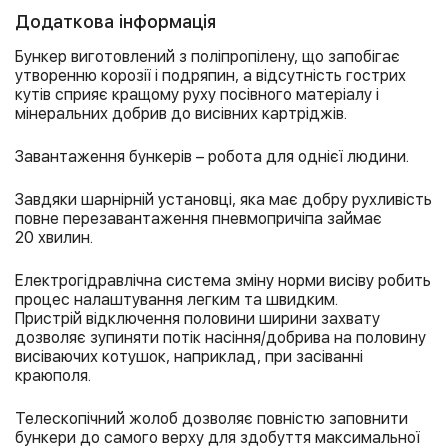
Додаткова інформація
Бункер виготовлений з поліпропілену, що запобігає
утворенню корозії і подряпин, а відсутність гострих
кутів сприяє кращому руху посівного матеріалу і
мінеральних добрив до висівних картріджів.
Завантаження бункерів – робота для однієї людини.
Завдяки шарнірній установці, яка має добру рухливість
повне перезавантаження пневмопричіпа займає
20 хвилин.
Електрогідравлічна система зміну норми висіву робить
процес налаштування легким та швидким.
Пристрій відключення половини ширини захвату
дозволяє зупиняти потік насіння/добрива на половину
висіваючих котушок, наприклад, при засіванні
краюполя.
Телескопічний жолоб дозволяє повністю заповнити
бункери до самого верху для здобуття максимальної