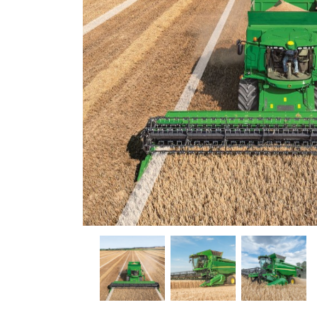
Обприску
Технолог
Телескоп
KRAMER
Іригацій