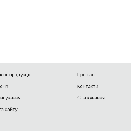
лог продукції
Про нас
e-In
Контакти
ансування
Cтажування
та сайту