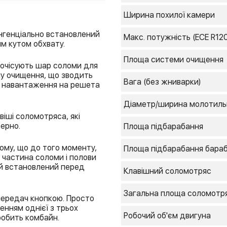
Ширина похилої камери
нгенціально встановлений
Макс. потужність (ECE R120
м кутом обхвату.
Площа системи очищення
очісують шар соломи для
му очищення, що зводить
Вага (без жниварки)
ь навантаження на решета
Діаметр/ширина молотиль
віші соломотряса, які
ерно.
Площа підбарабання
ому, що до того моменту,
Площа підбарабання бара
 частина соломи і полови
ий встановлений перед
Клавішний соломотряс
Загальна площа соломотр
передач кнопкою. Просто
енням однієї з трьох
Робочий об'єм двигуна
робить комбайн.