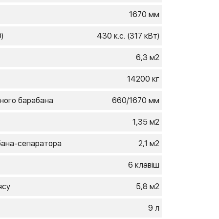
1670 мм
)
430 к.с. (317 кВт)
6,3 м2
14200 кг
ного барабана
660/1670 мм
1,35 м2
бана-сепаратора
2,1 м2
6 клавіш
ясу
5,8 м2
9 л