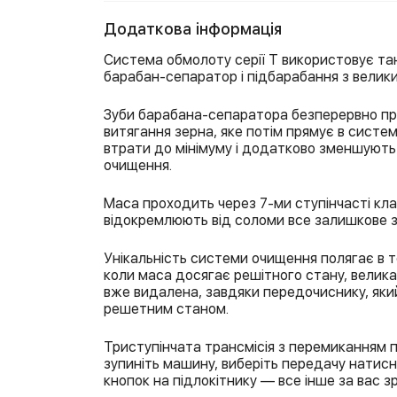
Додаткова інформація
Система обмолоту серії Т використовує та
барабан-сепаратор і підбарабання з велики
Зуби барабана-сепаратора безперервно пр
витягання зерна, яке потім прямує в систе
втрати до мінімуму і додатково зменшуют
очищення.
Маса проходить через 7-ми ступінчасті кла
відокремлюють від соломи все залишкове з
Унікальність системи очищення полягає в т
коли маса досягає решітного стану, велика
вже видалена, завдяки передочиснику, як
решетним станом.
Триступінчата трансмісія з перемиканням 
зупиніть машину, виберіть передачу натисн
кнопок на підлокітнику — все інше за вас з