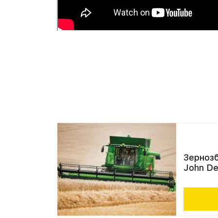
Зернозб
John D