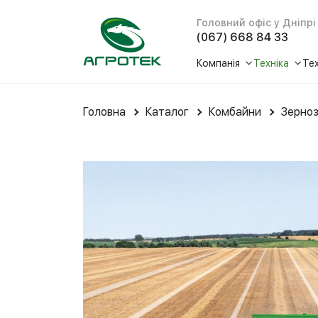
Головний офіс у Дніпрі
(067) 668 84 33
Компанія
Техніка
Те
Про нас
Трактори
Головна
Каталог
Комбайни
Зерноз
Історія
Комбайн
Відгуки
Жниварки
Новини
Кормозби
Соціальна відповіда
Техніка д
Медіа
Сівалки т
Рішення P
Зернові с