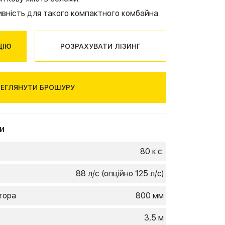
OSEM
 Deere
ність для такого компактного комбайна.
n
stad
 Deere
John
ЦІЮ
РОЗРАХУВАТИ ЛІЗИНГ
eere
10
РЕГЛЯНУТИ БРОШУРУ
id
ZOTTI
и
80 к.с.
88 л/с (опційно 125 л/с)
тора
800 мм
3,5 м