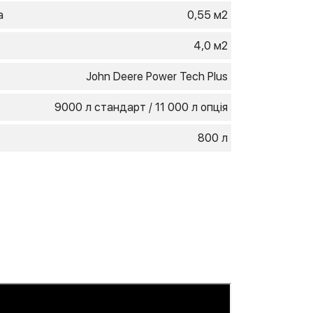
а
0,55 м2
4,0 м2
John Deere Power Tech Plus
9000 л стандарт / 11 000 л опція
800 л