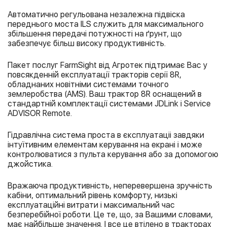
Автоматично регульована незалежна підвіска
переднього моста ILS служить для максимального
збільшення передачі потужності на ґрунт, що
забезпечує більш високу продуктивність.
Пакет послуг FarmSight від Агротек підтримає Вас у
повсякденній експлуатації тракторів серії 8R,
обладнаних новітніми системами точного
землеробства (AMS). Ваш трактор 8R оснащений в
стандартній комплектації системами JDLink і Service
ADVISOR Remote.
Гідравлічна система проста в єксплуатаціі завдяки
інтуїтивним елементам керування на екрані і може
контролюватися з пульта керування або за допомогою
джойстика.
Вражаюча продуктивність, неперевершена зручність
кабіни, оптимальний рівень комфорту, низькі
експлуатаційні витрати і максимальний час
безперебійної роботи. Це те, що, за Вашими словами,
має найбільше значення. І все це втілено в тракторах