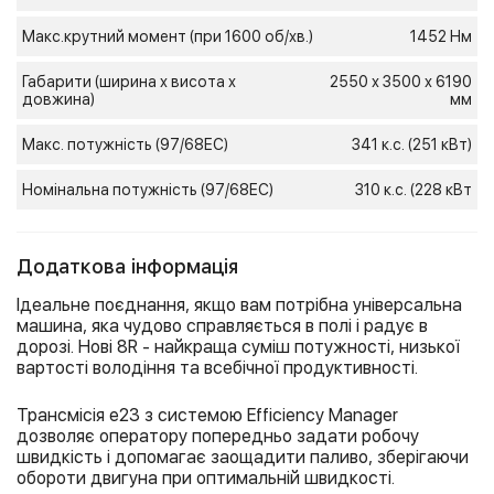
Макс.крутний момент (при 1600 об/хв.)
1452 Нм
Габарити (ширина х висота х
2550 х 3500 х 6190
довжина)
мм
Макс. потужність (97/68ЕС)
341 к.с. (251 кВт)
Номінальна потужність (97/68ЕС)
310 к.с. (228 кВт
Додаткова інформація
Ідеальне поєднання, якщо вам потрібна універсальна
машина, яка чудово справляється в полі і радує в
дорозі. Нові 8R - найкраща суміш потужності, низької
вартості володіння та всебічної продуктивності.
Трансмісія e23 з системою Efficiency Manager
дозволяє оператору попередньо задати робочу
швидкість і допомагає заощадити паливо, зберігаючи
обороти двигуна при оптимальній швидкості.