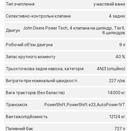
Тип зчеплення
у масляній ванні
Cелективно-контрольні клапани
4 задніх
John Deere Power Tech, 4 клапана на циліндр, Tier II,
Двигун
6 циліндрів
Робочий об'єм двигуна
9 л
Запас крутного моменту
40 %
Трьохточкова задня навіска, категорія
4N/3 (опційно)
Витрати при номінальній швидкості
227 л/хв
Вага тракторів (без баластів)
14000 кг
Трансмісія
PowerShift,PowerShift е23,AutoPower IVT
Вантажопідйомність
12124 кг
Паливний бак
727 л